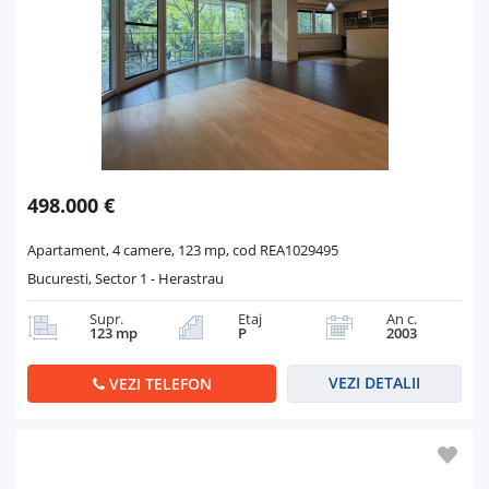
498.000 €
Apartament, 4 camere, 123 mp, cod REA1029495
Bucuresti, Sector 1 - Herastrau
Supr.
Etaj
An c.
123 mp
P
2003
VEZI DETALII
VEZI TELEFON