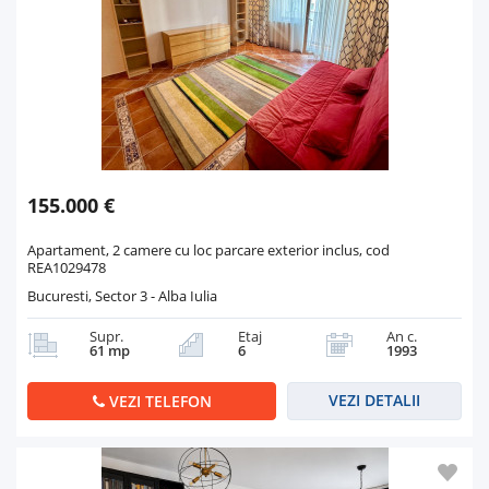
155.000 €
Apartament, 2 camere cu loc parcare exterior inclus, cod
REA1029478
Bucuresti, Sector 3 - Alba Iulia
Supr.
Etaj
An c.
61 mp
6
1993
VEZI DETALII
VEZI TELEFON