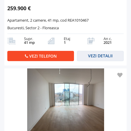
259.900 €
Apartament, 2 camere, 41 mp, cod REA1010467
Bucuresti, Sector 2 - Floreasca
Supr.
Etaj
An c.
41 mp
1
2021
VEZI DETALII
VEZI TELEFON