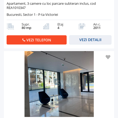
Apartament, 3 camere cu loc parcare subteran inclus, cod
REA1010347
Bucuresti, Sector 1 - P-ta Victoriei
Supr.
Etaj
An c.
80 mp
4
2011
VEZI DETALII
VEZI TELEFON