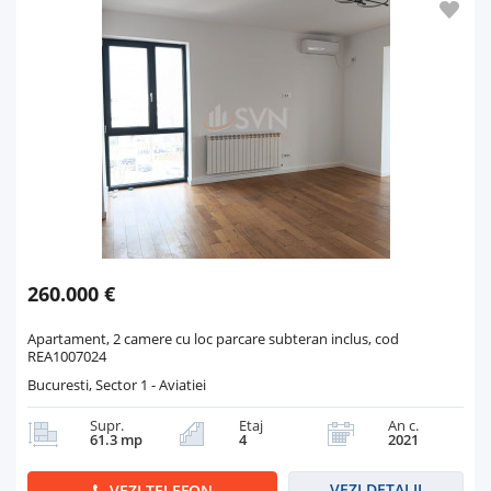
260.000 €
Apartament, 2 camere cu loc parcare subteran inclus, cod
REA1007024
Bucuresti, Sector 1 - Aviatiei
Supr.
Etaj
An c.
61.3 mp
4
2021
VEZI DETALII
VEZI TELEFON