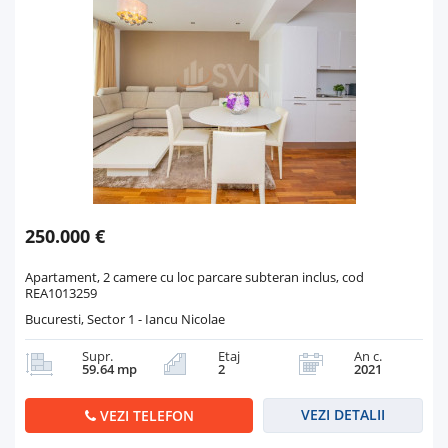
250.000 €
Apartament, 2 camere cu loc parcare subteran inclus, cod
REA1013259
Bucuresti, Sector 1 - Iancu Nicolae
Supr.
Etaj
An c.
59.64 mp
2
2021
VEZI DETALII
VEZI TELEFON