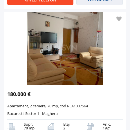
180.000 €
Apartament, 2 camere, 70 mp, cod REA1007564
Bucuresti, Sector 1 - Magheru
Supr.
Etaj
An c.
70 mp
2
1921