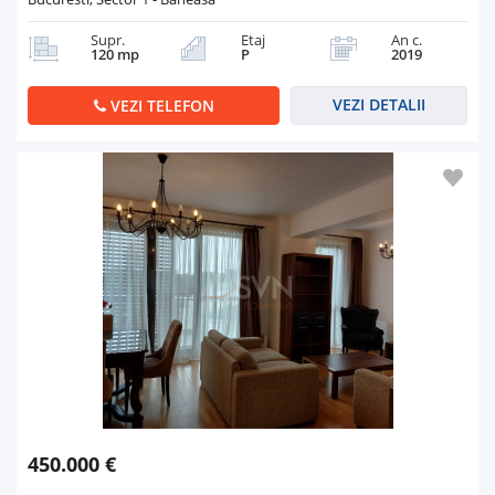
Supr.
Etaj
An c.
120 mp
P
2019
VEZI DETALII
VEZI TELEFON
450.000 €