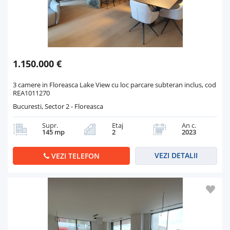
1.150.000 €
3 camere in Floreasca Lake View cu loc parcare subteran inclus, cod
REA1011270
Bucuresti, Sector 2 - Floreasca
Supr.
Etaj
An c.
145 mp
2
2023
VEZI DETALII
VEZI TELEFON