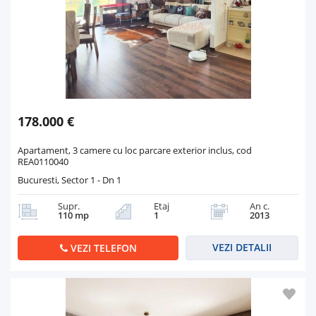
178.000 €
Apartament, 3 camere cu loc parcare exterior inclus, cod
REA0110040
Bucuresti, Sector 1 - Dn 1
Supr.
Etaj
An c.
110 mp
1
2013
VEZI DETALII
VEZI TELEFON